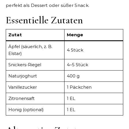
perfekt als Dessert oder süßer Snack.
Essentielle Zutaten
Zutat
Menge
Äpfel (säuerlich, z. B.
4 Stück
Elstar)
Snickers-Riegel
4–5 Stück
Naturjoghurt
400 g
Vanillezucker
1 Päckchen
Zitronensaft
1 EL
Honig (optional)
1 EL