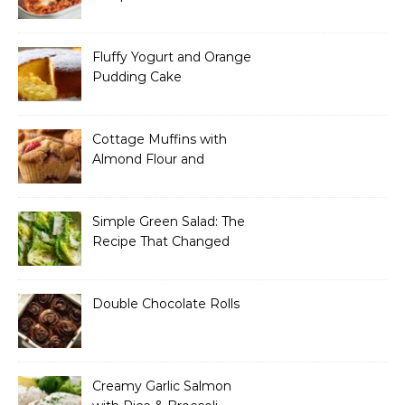
Name Every Single Time
Fluffy Yogurt and Orange
Pudding Cake
Cottage Muffins with
Almond Flour and
Strawberries
Simple Green Salad: The
Recipe That Changed
How I Think About “Basic”
Food
Double Chocolate Rolls
Creamy Garlic Salmon