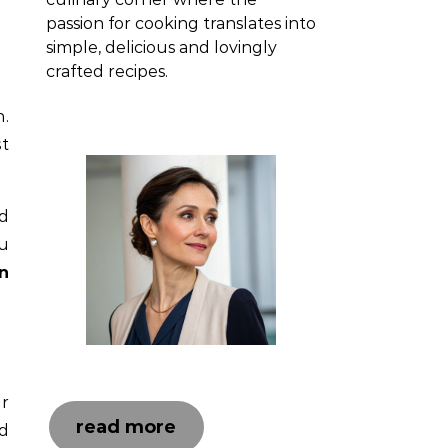
passion for cooking translates into
simple, delicious and lovingly
crafted recipes.
.
st
d
u
n
r
read more
d