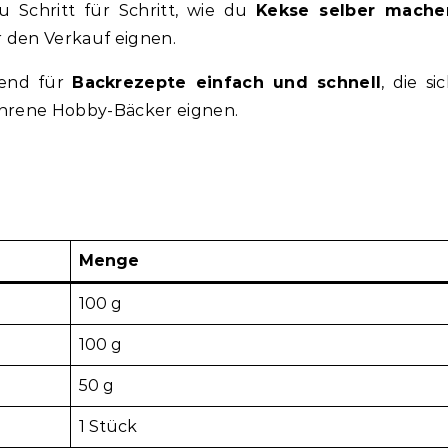
u Schritt für Schritt, wie du
Kekse selber mache
er den Verkauf eignen.
gend für
Backrezepte einfach und schnell
, die si
fahrene Hobby-Bäcker eignen.
Menge
100 g
100 g
50 g
1 Stück