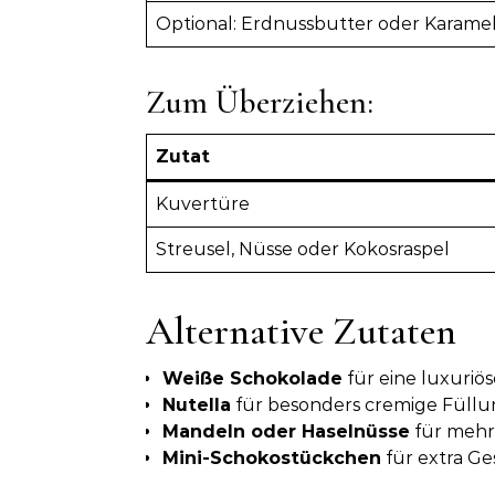
Optional: Erdnussbutter oder Karamel
Zum Überziehen:
Zutat
Kuvertüre
Streusel, Nüsse oder Kokosraspel
Alternative Zutaten
Weiße Schokolade
für eine luxuriös
Nutella
für besonders cremige Füll
Mandeln oder Haselnüsse
für mehr
Mini-Schokostückchen
für extra G