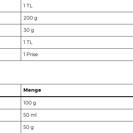
1 TL
200 g
30 g
1 TL
1 Prise
Menge
100 g
50 ml
50 g