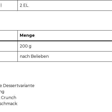
l
2 EL
Menge
200 g
nach Belieben
e Dessertvariante
ung
 Crunch
eschmack