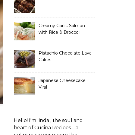
Creamy Garlic Salmon
with Rice & Broccoli
Pistachio Chocolate Lava
Cakes
Japanese Cheesecake
Viral
Hello! I'm linda , the soul and
heart of Cucina Recipes – a
culinary corner where the