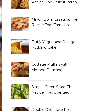
Recipe: The Easiest Italian
Holiday Bread You’ll
Actually Finish
Million Dollar Lasagna: The
Recipe That Earns Its
Name Every Single Time
Fluffy Yogurt and Orange
Pudding Cake
Cottage Muffins with
Almond Flour and
Strawberries
Simple Green Salad: The
Recipe That Changed
How I Think About “Basic”
Food
Double Chocolate Rolls