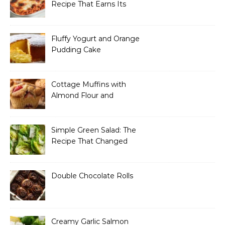
Recipe That Earns Its
Name Every Single Time
Fluffy Yogurt and Orange
Pudding Cake
Cottage Muffins with
Almond Flour and
Strawberries
Simple Green Salad: The
Recipe That Changed
How I Think About “Basic”
Food
Double Chocolate Rolls
Creamy Garlic Salmon