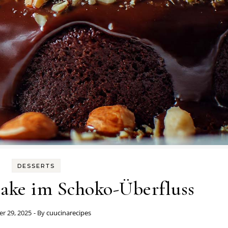
DESSERTS
ake im Schoko-Überfluss
r 29, 2025
- By
cuucinarecipes