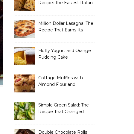
Recipe: The Easiest Italian
Holiday Bread You’ll
Actually Finish
Million Dollar Lasagna: The
Recipe That Earns Its
Name Every Single Time
Fluffy Yogurt and Orange
Pudding Cake
Cottage Muffins with
Almond Flour and
Strawberries
Simple Green Salad: The
Recipe That Changed
How I Think About “Basic”
Food
Double Chocolate Rolls