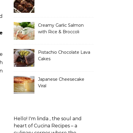
d
Creamy Garlic Salmon
with Rice & Broccoli
e
Pistachio Chocolate Lava
ne
Cakes
ch
n
Japanese Cheesecake
Viral
Hello! I'm linda , the soul and
heart of Cucina Recipes – a
culinary corner where the