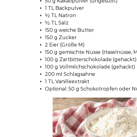
50 g Kakaopulver (ungesüßt)
1 TL Backpulver
½ TL Natron
½ TL Salz
150 g weiche Butter
150 g Zucker
2 Eier (Größe M)
150 g gemischte Nüsse (Haselnüsse, 
100 g Zartbitterschokolade (gehackt)
100 g Vollmilchschokolade (gehackt)
200 ml Schlagsahne
1 TL Vanilleextrakt
Optional: 50 g Schokotropfen oder 