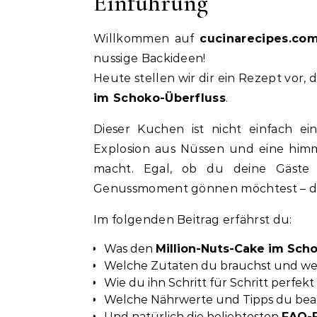
Einführung
Willkommen auf
cucinarecipes.co
nussige Backideen!
Heute stellen wir dir ein Rezept vor
im Schoko-Überfluss
.
Dieser Kuchen ist nicht einfach ein
Explosion aus Nüssen und eine himml
macht. Egal, ob du deine Gäste 
Genussmoment gönnen möchtest – dies
Im folgenden Beitrag erfährst du:
Was den
Million-Nuts-Cake im Sch
Welche Zutaten du brauchst und welc
Wie du ihn Schritt für Schritt perfekt
Welche Nährwerte und Tipps du beac
Und natürlich die beliebtesten
FAQ-