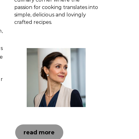
passion for cooking translates into
simple, delicious and lovingly
crafted recipes.
n,
rs
de
r
read more