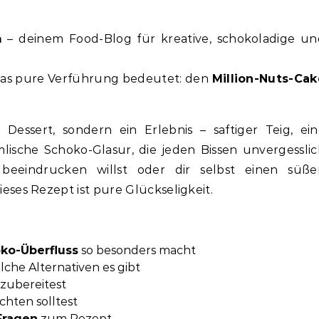
m
– deinem Food-Blog für kreative, schokoladige un
, das pure Verführung bedeutet: den
Million-Nuts-Cak
 Dessert, sondern ein Erlebnis – saftiger Teig, ei
ische Schoko-Glasur, die jeden Bissen unvergessli
beeindrucken willst oder dir selbst einen süße
es Rezept ist pure Glückseligkeit.
oko-Überfluss
so besonders macht
he Alternativen es gibt
 zubereitest
hten solltest
Fragen
zum Rezept.