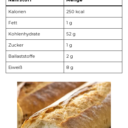
Kalorien
250 kcal
Fett
1 g
Kohlenhydrate
52 g
Zucker
1 g
Ballaststoffe
2 g
Eiweiß
8 g