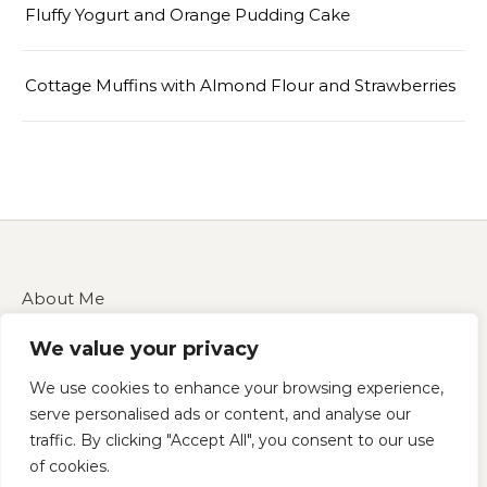
Fluffy Yogurt and Orange Pudding Cake
Cottage Muffins with Almond Flour and Strawberries
About Me
Contact Us
We value your privacy
Disclaimer
Privacy Policy
We use cookies to enhance your browsing experience,
Terms of Service
serve personalised ads or content, and analyse our
traffic. By clicking "Accept All", you consent to our use
of cookies.