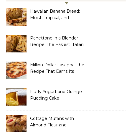
Hawaiian Banana Bread:
Moist, Tropical, and
Incredibly Easy to Make
Panettone in a Blender
Recipe: The Easiest Italian
Holiday Bread You’ll
Actually Finish
Million Dollar Lasagna: The
Recipe That Earns Its
Name Every Single Time
Fluffy Yogurt and Orange
Pudding Cake
Cottage Muffins with
Almond Flour and
Strawberries