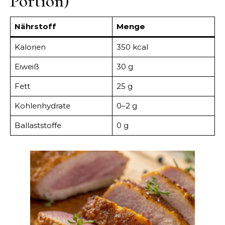
Portion)
Nährstoff
Menge
Kalorien
350 kcal
Eiweiß
30 g
Fett
25 g
Kohlenhydrate
0–2 g
Ballaststoffe
0 g