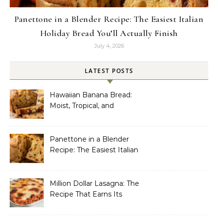
Panettone in a Blender Recipe: The Easiest Italian
Holiday Bread You’ll Actually Finish
July 4, 2026
LATEST POSTS
Hawaiian Banana Bread:
Moist, Tropical, and
Incredibly Easy to Make
Panettone in a Blender
Recipe: The Easiest Italian
Holiday Bread You’ll
Actually Finish
Million Dollar Lasagna: The
Recipe That Earns Its
Name Every Single Time